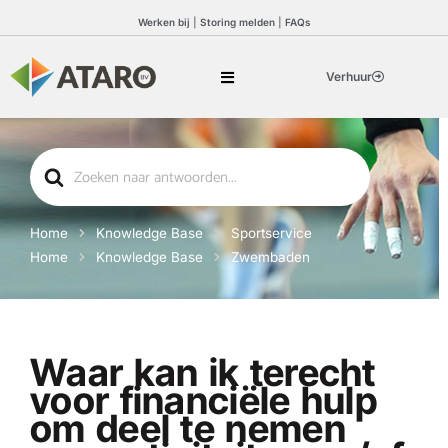
Werken bij
|
Storing melden
|
FAQs
Verhuur
Search
For
Home
Knowledge Base
Sportservice
Home
Knowledge Base
Zwembaden
Waar kan ik terecht
voor financiële hulp
om deel te nemen