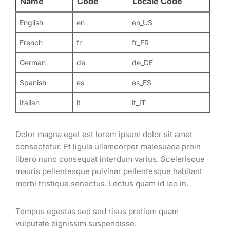
Name
Code
Locale Code
English
en
en_US
French
fr
fr_FR
German
de
de_DE
Spanish
es
es_ES
Italian
it
it_IT
Dolor magna eget est lorem ipsum dolor sit amet
consectetur. Et ligula ullamcorper malesuada proin
libero nunc consequat interdum varius. Scelerisque
mauris pellentesque pulvinar pellentesque habitant
morbi tristique senectus. Lectus quam id leo in.
Tempus egestas sed sed risus pretium quam
vulputate dignissim suspendisse.