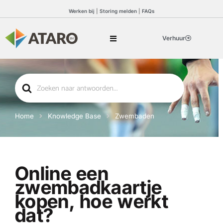
Werken bij
|
Storing melden
|
FAQs
Verhuur
Search
For
Home
Knowledge Base
Zwembaden
Online een
zwembadkaartje
kopen, hoe werkt
dat?