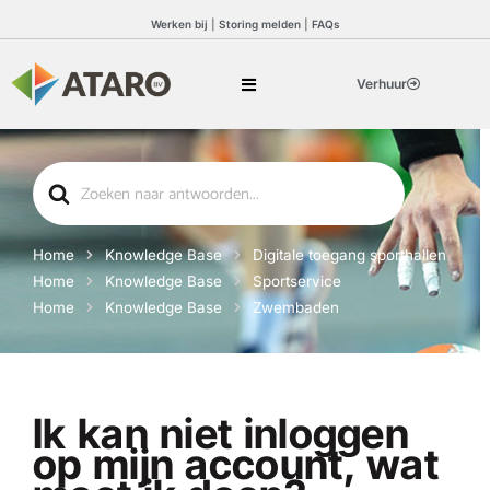
Werken bij
|
Storing melden
|
FAQs
Verhuur
Search
For
Home
Knowledge Base
Digitale toegang sporthallen
Home
Knowledge Base
Sportservice
Home
Knowledge Base
Zwembaden
Ik kan niet inloggen
op mijn account, wat