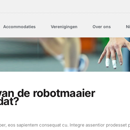
Accommodaties
Verenigingen
Over ons
N
van de robotmaaier
dat?
et per, eos sapientem consequat cu. Integre assentior prodesset 