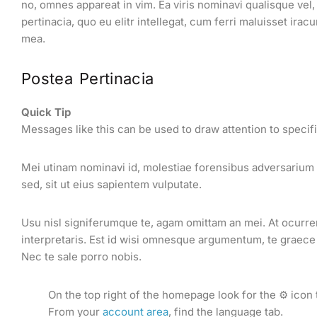
no, omnes appareat in vim. Ea viris nominavi qualisque vel
pertinacia, quo eu elitr intellegat, cum ferri maluisset ir
mea.
Postea Pertinacia
Quick Tip
Messages like this can be used to draw attention to specifi
Mei utinam nominavi id, molestiae forensibus adversarium es
sed, sit ut eius sapientem vulputate.
Usu nisl signiferumque te, agam omittam an mei. At ocurrere
interpretaris. Est id wisi omnesque argumentum, te graece s
Nec te sale porro nobis.
On the top right of the homepage look for the ⚙️ icon 
From your
account area
, find the language tab.