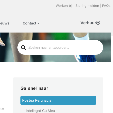
Werken bij
|
Storing melden
|
FAQs
Verhuur
ieuws
Contact
Search
For
Ga snel naar
Postea Pertinacia
per
Intellegat Cu Mea