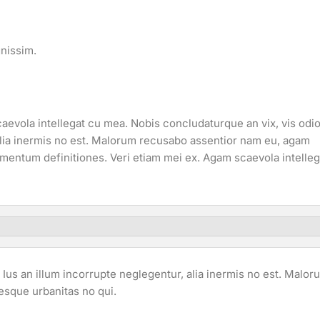
gnissim.
aevola intellegat cu mea. Nobis concludaturque an vix, vis odi
alia inermis no est. Malorum recusabo assentior nam eu, agam
mentum definitiones. Veri etiam mei ex. Agam scaevola intelleg
Ius an illum incorrupte neglegentur, alia inermis no est. Malor
sque urbanitas no qui.