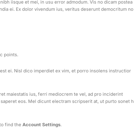
, nibh iisque et mei, in usu error admodum. Vis no dicam postea
acundia ei. Ex dolor vivendum ius, veritus deserunt democritum no
c points.
t ei. Nisl dico imperdiet ex vim, et porro insolens instructior
t maiestatis ius, ferri mediocrem te vel, ad pro inciderint
aperet eos. Mel dicunt electram scripserit at, ut purto sonet h
to find the
Account Settings
.