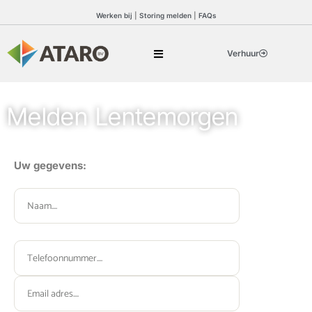
Werken bij
|
Storing melden
|
FAQs
Verhuur
Melden Lentemorgen
Uw gegevens:
Gelieve dit veld leeg te laten.