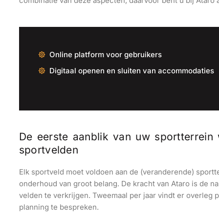
combinatie van deze aspecten, daarvoor bent u bij Ataro a
Online platform voor gebruikers
Digitaal openen en sluiten van accommodaties
De eerste aanblik van uw sportterrein
sportvelden
Elk sportveld moet voldoen aan de (veranderende) sport
onderhoud van groot belang. De kracht van Ataro is de 
velden te verkrijgen. Tweemaal per jaar vindt er overle
planning te bespreken.