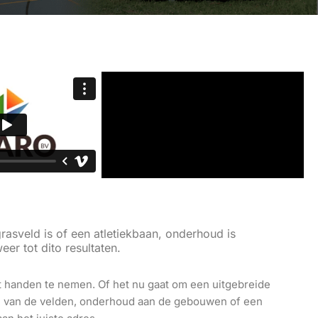
asveld is of een atletiekbaan, onderhoud is
er tot dito resultaten.
uit handen te nemen. Of het nu gaat om een uitgebreide
en van de velden, onderhoud aan de gebouwen of een