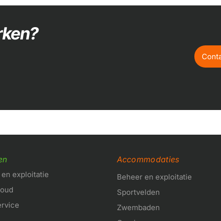
rken?
Cont
en
Accommodaties
en exploitatie
Beheer en exploitatie
houd
Sportvelden
ervice
Zwembaden