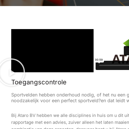
Toegangscontrole
Sportvelden hebben onderhoud nodig, of het nu een gr
noodzakelijk voor een perfect sportveld?en dat leidt we
Bij Ataro BV hebben we alle disciplines in huis om u dit 
rapportage met een advies, zuiver alleen het laten maai