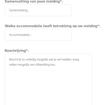
Samenvatting van jouw melding*:
Gelieve dit veld leeg te laten.
Welke accommodatie heeft betrekking op uw melding*:
Gelieve dit veld leeg te laten.
Beschrijving*: