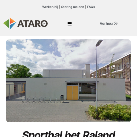
Werken bij
|
Storing melden
|
FAQs
Verhuur
Sporthal het Raland