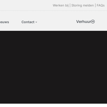
Werken bij
|
Storing melden
|
FAQs
Verhuur
ieuws
Contact