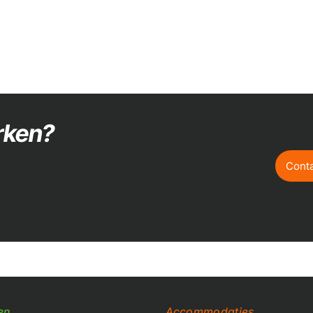
rken?
Cont
en
Accommodaties